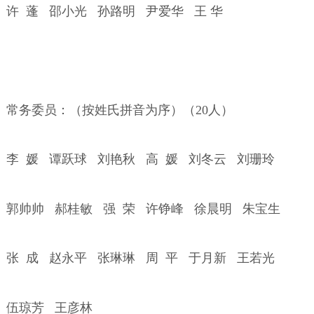
许
蓬
邵小光
孙路明
尹爱华
王
华
常务委员：（按姓氏拼音为序）（
20
人）
李
媛
谭跃球
刘艳秋
高
媛
刘冬云
刘珊玲
郭帅帅
郝桂敏
强
荣
许铮峰
徐晨明
朱宝生
张
成
赵永平
张琳琳
周
平
于月新
王若光
伍琼芳
王彦林