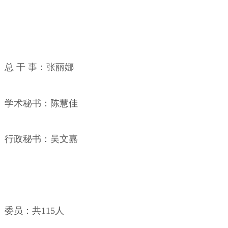
总
干
事：张丽娜
学术秘书：陈慧佳
行政秘书：吴文嘉
委员：共
115
人