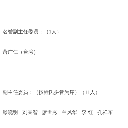
名誉副主任委员：（
1
人）
萧广仁（台湾）
副主任委员：（按姓氏拼音为序）（
11
人）
滕晓明
刘睿智
廖世秀
兰风华
李
红
孔祥东