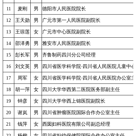
11
麦刚
男
德阳市人民医院院长
12
王天勋
男
广元市第一人民医院副院长
13
王琼莲
女
广元市中心医院副院长
14
邵泽勇
男
雅安市人民医院副院长
15
彭长军
男
齐鲁制药四川分公司经理
16
刘文英
男
四川省医学科学院·四川省人民医院儿童中
17
周军
女
四川省医学科学院·四川省人民医院办公室
18
胡一萍
女
四川大学华西第二医院医务部副主任
19
钟彦
女
四川大学华西上锦医院副院长
20
谢岚
男
四川省肿瘤医院国际合作办公室主任
21
钱萍
女
西囡妇科医院有限公司副总经理
22
杨柳
女
四川省妇幼保健院国际合作办公室主任