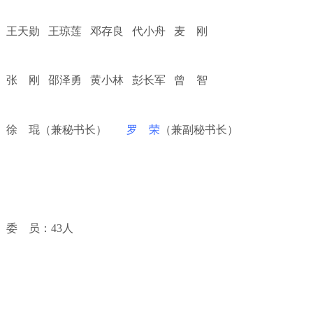
王天勋
王琼莲
邓存良
代小舟
麦 刚
张 刚
邵泽勇
黄小林
彭长军
曾 智
徐 琨（兼秘书长）
罗 荣
（兼副秘书长）
委 员：
43
人