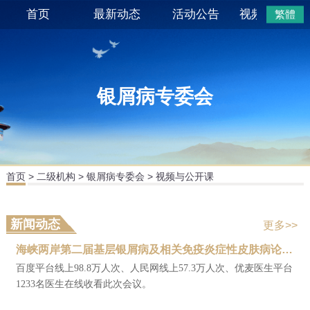
首页
最新动态
活动公告
视频与公开
繁體
银屑病专委会
首页
>
二级机构
>
银屑病专委会
>
视频与公开课
新闻动态
更多>>
海峡两岸第二届基层银屑病及相关免疫炎症性皮肤病论坛暨寻常型银屑病医患共决策专家共识解读在北京召开
百度平台线上98.8万人次、人民网线上57.3万人次、优麦医生平台
1233名医生在线收看此次会议。