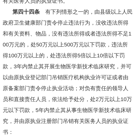
有关医务人员的执业证书。
第四十四条
有下列情形之一的，由县级以上人民
政府卫生健康部门责令停止违法行为，没收违法所得
和有关资料、物品，没有违法所得或者违法所得不足
1
00
万元的，处
50
万元以上
500
万元以下罚款，违法所
得
100
万元以上的，处违法所得
5
倍以上
10
倍以下罚
款，
3
年内禁止其开展生物医学新技术临床研究，并可
以由原执业登记部门吊销医疗机构执业许可证或者由
原备案部门责令停止执业活动；对负有责任的领导人
员和直接责任人员，依法给予处分，处
2
万元以上
10
万
元以下罚款，
5
年内禁止其从事生物医学新技术临床研
究，并由原执业注册部门吊销有关医务人员的执业证
书：